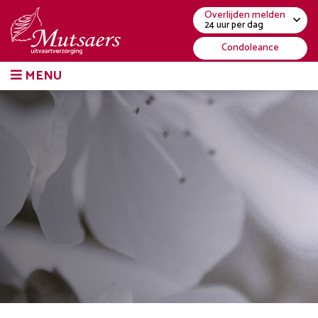
Overlijden melden
24 uur per dag
Condoleance
MENU