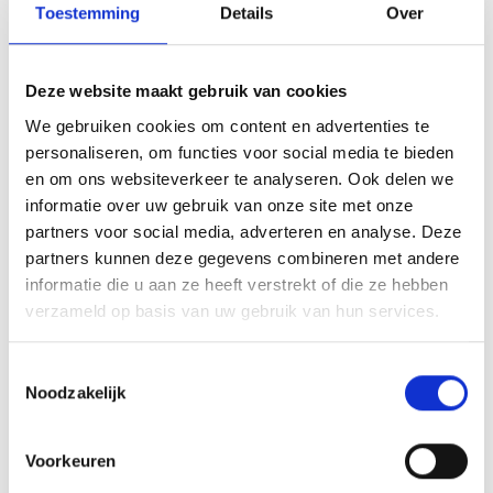
Toestemming
Details
Over
vastleggen
Op voorhand uw uitvaartwensen vastleggen
geeft
sommige mensen rust, want dan staat het vast en kunt u
Deze website maakt gebruik van cookies
het achter u laten, maar ook voor uw naasten is dit fijn. Het
We gebruiken cookies om content en advertenties te
is al een moeilijke tijd voor uw naasten. Als u uw wensen
personaliseren, om functies voor social media te bieden
vast laat leggen dan is dit een zorg minder voor uw
en om ons websiteverkeer te analyseren. Ook delen we
naasten.
informatie over uw gebruik van onze site met onze
Heeft uzelf een beeld hoe uw
eigen begrafenis of
partners voor social media, adverteren en analyse. Deze
crematie
eruit moet komen te zien? Dan kunt u dit vast
partners kunnen deze gegevens combineren met andere
laten leggen en dan moeten uw naasten dit respecteren. U
informatie die u aan ze heeft verstrekt of die ze hebben
kunt altijd bij onze begrafenisonderneming nabij Eindhoven
verzameld op basis van uw gebruik van hun services.
een vrijblijvend gesprek aangaan. We bespreken alle
mogelijkheden, maar u hoeft dan nog niets vast laten
Toestemmingsselectie
leggen.
Noodzakelijk
Persoonlijke uitvaart bij
uitvaartverzorging Mutsaers
Voorkeuren