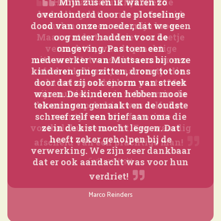
Het was natuurlijk niet de
bedoeling dat we nu al afscheid
zouden nemen van mijn broer.
Maar wat het verdriet een beetje
verzachtte, was de prachtige
uitvaart. Het was niet zomaar een
afscheidsdienst, maar eentje die
echt helemaal bij hem paste. Met
zíjn muziek, mooie foto’s en in de
bloemen op de kist was zelfs het
vaantje van zijn favoriete
voetbalclub verwerkt. Een waardig
afscheid van een prachtige man!
Carla van Vught