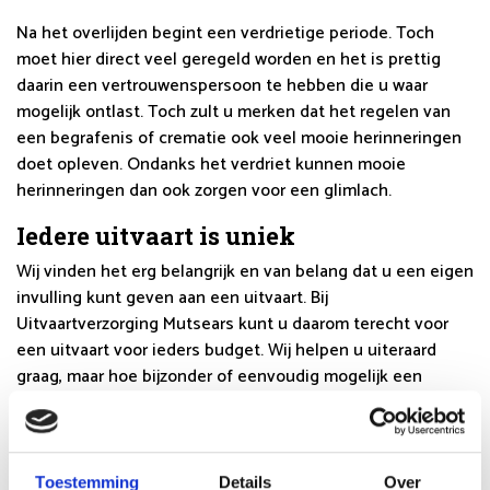
Na het overlijden begint een verdrietige periode. Toch
moet hier direct veel geregeld worden en het is prettig
daarin een vertrouwenspersoon te hebben die u waar
mogelijk ontlast. Toch zult u merken dat het regelen van
een begrafenis of crematie ook veel mooie herinneringen
doet opleven. Ondanks het verdriet kunnen mooie
herinneringen dan ook zorgen voor een glimlach.
Iedere uitvaart is uniek
Wij vinden het erg belangrijk en van belang dat u een eigen
invulling kunt geven aan een uitvaart. Bij
Uitvaartverzorging Mutsears kunt u daarom terecht voor
een uitvaart voor ieders budget. Wij helpen u uiteraard
graag, maar hoe bijzonder of eenvoudig mogelijk een
uitvaart eruit gaat zien, dat is aan u. Heeft u nog vragen?
Neem contact met ons op.
Uitvaartbegeleider in Brabant
Toestemming
Details
Over