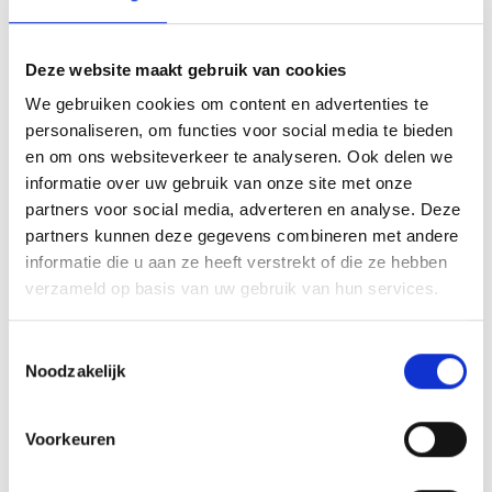
Voor het regelen van de uitvaart Brabant heeft u voorkeur
voor een deskundige uitvaartbegeleider die goed luistert,
adviseert en uw uitvaart van A tot Z regelt. U vindt deze
Deze website maakt gebruik van cookies
begeleiding bij Mutsaers Best. Wij adviseren en regelen
We gebruiken cookies om content en advertenties te
alle belangrijke zaken rondom de uitvaart en zorgen er zo
personaliseren, om functies voor social media te bieden
voor dat u tijd en energie houdt om waardig afscheid te
en om ons websiteverkeer te analyseren. Ook delen we
nemen.
informatie over uw gebruik van onze site met onze
partners voor social media, adverteren en analyse. Deze
Wij helpen u met:
partners kunnen deze gegevens combineren met andere
Opbaring
informatie die u aan ze heeft verstrekt of die ze hebben
Rouwdrukwerk
verzameld op basis van uw gebruik van hun services.
Foto en videoreportages
Grafkisten
Toestemmingsselectie
Bloemarrangementen
Noodzakelijk
Hoe verder na de uitvaart
Balsemen
Voorkeuren
Laatste rustplaats compleet maken