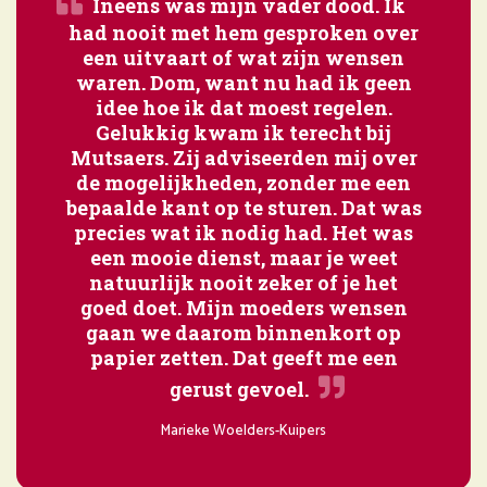
Ineens was mijn vader dood. Ik
Het was natuurlijk niet de
had nooit met hem gesproken over
bedoeling dat we nu al afscheid
een uitvaart of wat zijn wensen
zouden nemen van mijn broer.
waren. Dom, want nu had ik geen
Maar wat het verdriet een beetje
idee hoe ik dat moest regelen.
verzachtte, was de prachtige
uitvaart. Het was niet zomaar een
Gelukkig kwam ik terecht bij
Mutsaers. Zij adviseerden mij over
afscheidsdienst, maar eentje die
de mogelijkheden, zonder me een
echt helemaal bij hem paste. Met
bepaalde kant op te sturen. Dat was
zíjn muziek, mooie foto’s en in de
precies wat ik nodig had. Het was
bloemen op de kist was zelfs het
een mooie dienst, maar je weet
vaantje van zijn favoriete
voetbalclub verwerkt. Een waardig
natuurlijk nooit zeker of je het
goed doet. Mijn moeders wensen
afscheid van een prachtige man!
gaan we daarom binnenkort op
papier zetten. Dat geeft me een
Carla van Vught
gerust gevoel.
Marieke Woelders-Kuipers