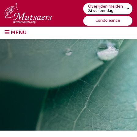
Overlijden melden
24 uur per dag
Condoleance
MENU